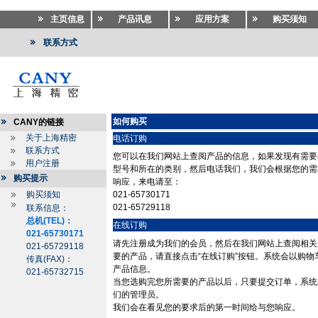
主页信息
产品讯息
应用方案
购买须知
联系方式
如何购买
CANY的链接
关于上海精密
电话订购
联系方式
您可以在我们网站上查阅产品的信息，如果发现有需要
用户注册
型号和所在的类别，然后电话我们，我们会根据您的需
购买提示
响应，来电请至：
购买须知
021-65730171
021-65729118
联系信息：
总机(TEL)：
在线订购
021-65730171
请先注册成为我们的会员，然后在我们网站上查阅相关
021-65729118
要的产品，请直接点击“在线订购”按钮。系统会以购物
传真(FAX)：
产品信息。
021-65732715
当您选购完您所需要的产品以后，只要提交订单，系统
们的管理员。
我们会在看见您的要求后的第一时间给与您响应。