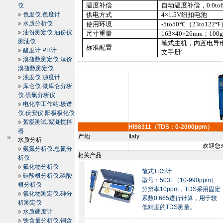
温度补偿
自动温度补偿，
0.0to
仪
色度仪.色度计
供电方式
4×1.5V
纽扣电池
水质分析仪
使用环境
-5to
50
℃
（
23to
122
℉
油份测定仪.油份仪.
尺寸重量
163×40×
26mm
；
100
测油仪
笔式主机，内置电导
标准配置
酸度计.PH计
文手册
'
溴指数测定仪.溴价
溴指数测定仪
浊度仪.浊度计
库仑仪.微库仑分析
仪.硫氯分析仪
电化学工作站.极谱
仪.伏安仪.阳极极化仪
絮凝测试.絮凝搅拌
HI98311（TDS：0-2000ppm）
器
产地
Italy
水质分析
欢迎您来
氨氮分析仪.总氮分
相关产品
析仪
氟化物分析仪
笔式TDS计
硅酸根分析仪.磷酸
型号：5031（10-990ppm）
根分析仪
分辨率10ppm，TDS采用固定
氰化物测定仪.砷分
系数0.665进行计算，用于较
析测定仪
低精度的TDS测量。
水质硬度计
铁含量分析仪.铜含