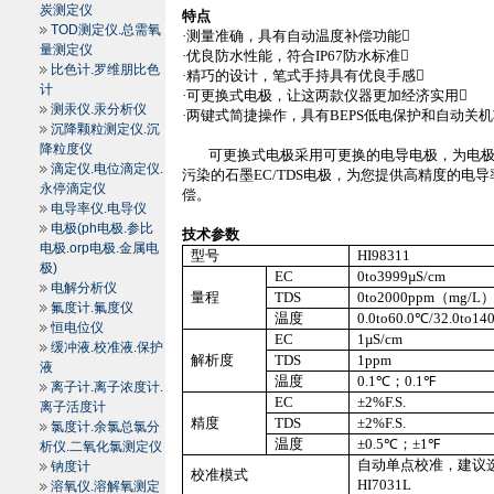
炭测定仪
特点
TOD测定仪.总需氧
·测量准确，具有自动温度补偿功能
量测定仪
·优良防水性能，符合
IP67
防水标准
比色计.罗维朋比色
·精巧的设计，笔式手持具有优良手感
计
·可更换式电极，让这两款仪器更加经济实用
测汞仪.汞分析仪
·两键式简捷操作，具有
BEPS
低电保护和自动关机
沉降颗粒测定仪.沉
降粒度仪
可更换式电极采用可更换的电导电极，为电
滴定仪.电位滴定仪.
污染的石墨
EC/TDS
电极，为您提供高精度的电导
永停滴定仪
偿。
电导率仪.电导仪
电极(ph电极.参比
技术参数
电极.orp电极.金属电
型号
HI98311
极)
EC
0to3999µS/cm
电解分析仪
量程
TDS
0to2000ppm
（
mg/L
氟度计.氟度仪
温度
0.0to
60.0
℃
/32.0to
140
恒电位仪
EC
1µS/cm
缓冲液.校准液.保护
解析度
TDS
1ppm
液
温度
0.1
℃
；
0.1
℉
离子计.离子浓度计.
EC
±2%F.S.
离子活度计
精度
TDS
±2%F.S.
氯度计.余氯总氯分
温度
±
0.5
℃
；
±
1
℉
析仪.二氧化氯测定仪
自动单点校准，建议
钠度计
校准模式
HI
7031L
溶氧仪.溶解氧测定