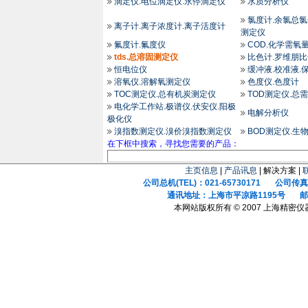
滴定仪.电位滴定仪.永停滴定仪
水质分析仪
氯度计.余氯总氯
离子计.离子浓度计.离子活度计
测定仪
氟度计.氟度仪
COD.化学需氧
tds.总溶固测定仪
比色计.罗维朋
恒电位仪
缓冲液.校准液.
溶氧仪.溶解氧测定仪
色度仪.色度计
TOC测定仪.总有机炭测定仪
TOD测定仪.总
电化学工作站.极谱仪.伏安仪.阳极
电解分析仪
极化仪
溴指数测定仪.溴价溴指数测定仪
BOD测定仪.生
在下框中搜索，寻找您需要的产品：
主页信息
|
产品讯息
| 解决方案 |
公司总机(TEL)：021-65730171 公司传真(F
通讯地址：上海市平凉路1195号 邮政
本网站版权所有 © 2007 上海精密