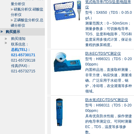
笔式电导率/TDS/盐度/电阻率
量分析仪
仪
硝氮分析仪.硝酸盐
型号：SX650（TDS：0-35.0
分析仪
g/L）
正磷酸盐分析仪.总
测量范围大：0～50mS/cm；
磷分析仪
测量参数多：可切换电导率、
购买提示
TDS、盐度和电阻率，TDS和
购买须知
盐度采用多项式计算，保证全
联系信息：
量程的换算精度。
总机(TEL)：
防水EC/TDS/℃测定仪
021-65730171
型号：HI98321（TDS：0-20
021-65729118
00ppm）
传真(FAX)：
内置样品池，直接取样测量，
021-65732715
非常方便，响应快速，测量准
确。广泛应用于水处理，锅
炉，冷却塔，农业灌溉等多种
领域。
防水笔式EC/TDS/℃测定仪
型号：HI98311（TDS：0-20
00ppm）
具有优良防水性能，操作便捷
的电导率测定仪。可同时测量
EC，TDS，温度等多项参
数。