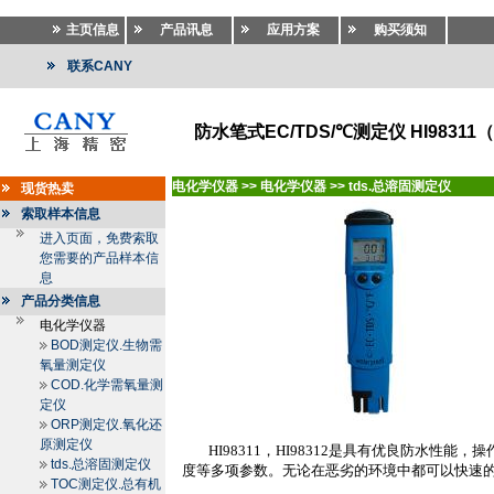
主页信息
产品讯息
应用方案
购买须知
联系CANY
防水笔式EC/TDS/℃测定仪 HI98311（
电化学仪器
>>
电化学仪器
>>
tds.总溶固测定仪
现货热卖
索取样本信息
进入页面，免费索取
您需要的产品样本信
息
产品分类信息
电化学仪器
BOD测定仪.生物需
氧量测定仪
COD.化学需氧量测
定仪
ORP测定仪.氧化还
原测定仪
HI98311
，
HI98312
是具有优良防水性能，操
tds.总溶固测定仪
度等多项参数。无论在恶劣的环境中都可以快速
TOC测定仪.总有机