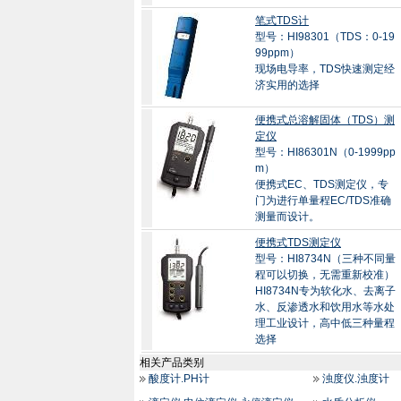
笔式TDS计
型号：HI98301（TDS：0-19
99ppm）
现场电导率，TDS快速测定经
济实用的选择
便携式总溶解固体（TDS）测
定仪
型号：HI86301N（0-1999pp
m）
便携式EC、TDS测定仪，专
门为进行单量程EC/TDS准确
测量而设计。
便携式TDS测定仪
型号：HI8734N（三种不同量
程可以切换，无需重新校准）
HI8734N专为软化水、去离子
水、反渗透水和饮用水等水处
理工业设计，高中低三种量程
选择
相关产品类别
酸度计.PH计
浊度仪.浊度计