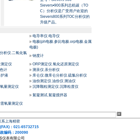
Sievers•900系列总机碳（TO
C）分析仪是广受用户欢迎的
Sievers800系列TOC分析仪的
升级产品。
电导率仪.电导仪
电极(ph电极.参比电极.orp电极.金属
电极)
分析仪.二氧化氯
钠度计
量测定仪
ORP测定仪.氧化还原测定仪
比色计
测汞仪.汞分析仪
保护液
库仑仪.微库仑分析仪.硫氯分析仪
油份测定仪.油份仪.测油仪
需氧量测定仪
沉降颗粒测定仪.沉降粒度仪
絮凝测试.絮凝搅拌器
物需氧量测定仪
联系上海精密
AX)：021-65732715
编码：200090
仪器仪表有限公司