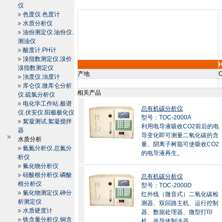
仪
色度仪.色度计
水质分析仪
油份测定仪.油份仪.
测油仪
酸度计.PH计
溴指数测定仪.溴价
H
溴指数测定仪
产地
C
浊度仪.浊度计
库仑仪.微库仑分析
相关产品
仪.硫氯分析仪
电化学工作站.极谱
总有机碳分析仪
仪.伏安仪.阳极极化仪
型号：TOC-2000A
絮凝测试.絮凝搅拌
利用电导液吸收CO2前后的电
器
导变化即可测量二氧化碳的含
水质分析
量。阴离子树脂可使吸收CO2
氨氮分析仪.总氮分
的电导液再生。
析仪
氟化物分析仪
硅酸根分析仪.磷酸
总有机碳分析仪
根分析仪
型号：TOC-2000D
氰化物测定仪.砷分
红外线（微音式）二氧化碳检
析测定仪
测器、双回路主机、运行控制
水质硬度计
器、数据处理器、微型打印
铁含量分析仪.铜含
机、半导体制冷器