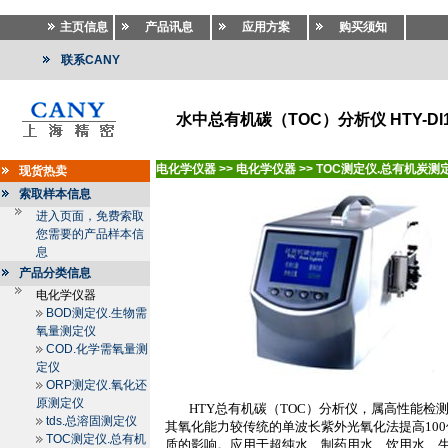
主页信息
产品讯息
应用方案
购买须知
联系CANY
水中总有机碳（TOC）分析仪 HTY-DI1
电化学仪器
>>
电化学仪器
>>
TOC测定仪.总有机炭测
现货热卖
索取样本信息
进入页面，免费索取
您需要的产品样本信
息
产品分类信息
电化学仪器
BOD测定仪.生物需
氧量测定仪
COD.化学需氧量测
定仪
ORP测定仪.氧化还
原测定仪
HTY
总有机碳（
TOC
）分析仪，属高性能检
tds.总溶固测定仪
其氧化能力较传统的单波长紫外光氧化法提高
100
TOC测定仪.总有机
质的影响。应用于超纯水、制药用水、饮用水、