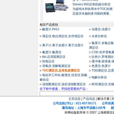
Sievers 800总有机碳分析仪
为超纯水和饮用水中TOC的测
定提供卓越的多功能的测量。
相关产品类别
酸度计.PH计
浊度仪.浊度计
滴定仪.电位滴定仪.永停滴定仪
水质分析仪
氯度计.余氯总氯
离子计.离子浓度计.离子活度计
测定仪
氟度计.氟度仪
COD.化学需氧
tds.总溶固测定仪
比色计.罗维朋
恒电位仪
缓冲液.校准液.
溶氧仪.溶解氧测定仪
色度仪.色度计
TOC测定仪.总有机炭测定仪
TOD测定仪.总
电化学工作站.极谱仪.伏安仪.阳极
电解分析仪
极化仪
溴指数测定仪.溴价溴指数测定仪
BOD测定仪.生
在下框中搜索，寻找您需要的产品：
主页信息
|
产品讯息
| 解决方案 |
公司总机(TEL)：021-65730171 公司传真(F
通讯地址：上海市平凉路1195号 邮政
本网站版权所有 © 2007 上海精密