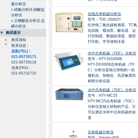
量分析仪
硝氮分析仪.硝酸盐
在线总有机碳分析仪
分析仪
型号：TOC-2000ZY
正磷酸盐分析仪.总
红外线二氧化碳检测器、TC氧
磷分析仪
化回路、蠕动泵、酸化器、运
购买提示
行控制器、数据处理器、微型
购买须知
打印机、半导体制冷器
联系信息：
总机(TEL)：
水中总有机碳（TOC）分析仪
021-65730171
型号：HTY-DI1000B
021-65729118
HTY-DI1000B总有机碳（TO
传真(FAX)：
C）分析仪是独立研制的一款
021-65732715
微机化、智能化、高灵敏度的
精密分析仪器
水中总有机碳（TOC）分析仪
型号：HTY-MC25
HTY-MC25总有机碳（TOC）
分析仪是独立研制的产品，它
可以测定水样中总有机碳的浓
度
总有机碳分析仪
型号：Sievers 800