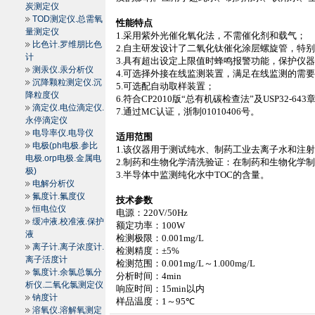
炭测定仪
TOD测定仪.总需氧
性能特点
量测定仪
1.
采用紫外光催化氧化法，不需催化剂和载气；
比色计.罗维朋比色
2.
自主研发设计了二氧化钛催化涂层螺旋管，特
计
3.
具有超出设定上限值时蜂鸣报警功能，保护仪
测汞仪.汞分析仪
4.
可选择外接在线监测装置，满足在线监测的需
沉降颗粒测定仪.沉
5.
可选配自动取样装置；
降粒度仪
6.
符合
CP2010
版
“
总有机碳检查法
”
及
USP32-643
滴定仪.电位滴定仪.
7.
通过
MC
认证，浙制
01010406
号。
永停滴定仪
电导率仪.电导仪
适用范围
电极(ph电极.参比
1.
该仪器用于测试纯水、制药工业去离子水和注
电极.orp电极.金属电
2.
制药和生物化学清洗验证：在制药和生物化学
极)
3.
半导体中监测纯化水中
TOC
的含量。
电解分析仪
氟度计.氟度仪
技术参数
恒电位仪
电源：
220V/50Hz
缓冲液.校准液.保护
额定功率：
100W
液
检测极限：
0.001mg/L
离子计.离子浓度计.
检测精度：
±5%
离子活度计
检测范围：
0.001mg/L
～
1.000mg/L
氯度计.余氯总氯分
分析时间：
4min
析仪.二氧化氯测定仪
响应时间：
15min
以内
钠度计
样品温度：
1
～
95℃
溶氧仪.溶解氧测定